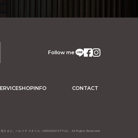
Follow me
ERVICE
SHOPINFO
CONTACT
に。ハルイチ スタイル（HARUICHI STYLE）. All Rights Reserved.