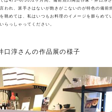
YLEでは4/5-6/5の2ヶ月間、備前焼の陶芸作家・井
言われ、派手さはないが飽きがこないのが特色の備前
を眺めては、私はいつもお料理のイメージを膨らめて
いらっしゃってください。
井口淳さんの作品展の様子