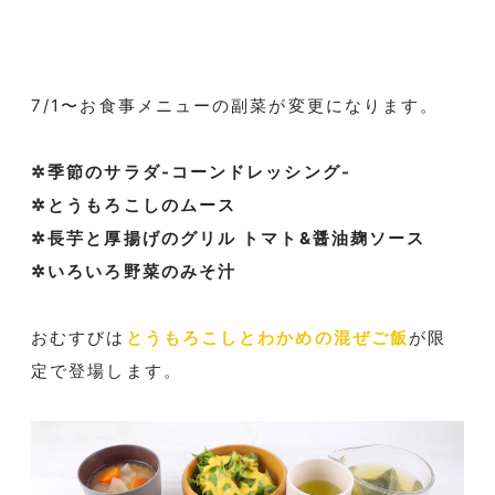
7/1〜お食事メニューの副菜が変更になります。
⁡
✲季節のサラダ-コーンドレッシング-
✲とうもろこしのムース
✲⻑芋と厚揚げのグリル トマト&醤油麹ソース
✲いろいろ野菜のみそ汁
⁡
おむすびは
とうもろこしとわかめの混ぜご飯
が限
定で登場します。