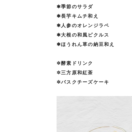
✱季節のサラダ
✱長芋キムチ和え
✱人参のオレンジラペ
✱大根の和風ピクルス
✱ほうれん草の納豆和え
⁡
✲酵素ドリンク
✲三方原和紅茶
✲バスクチーズケーキ
⁡