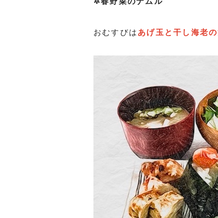
✲春野菜のナムル
⁡
おむすびは
あげ玉と干し海老の